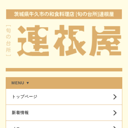
MENU ▼
トップページ
新着情報