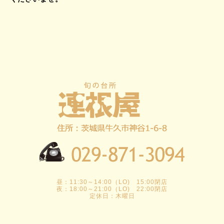
昼：11:30～14:00（LO) 15:00閉店
夜：18:00～21:00（LO) 22:00閉店
定休日：木曜日