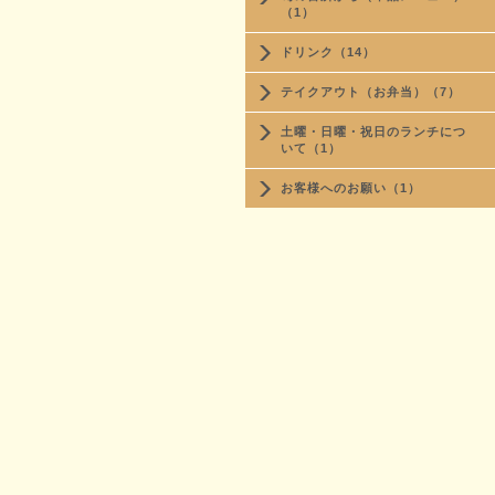
（1）
ドリンク（14）
テイクアウト（お弁当）（7）
土曜・日曜・祝日のランチにつ
いて（1）
お客様へのお願い（1）