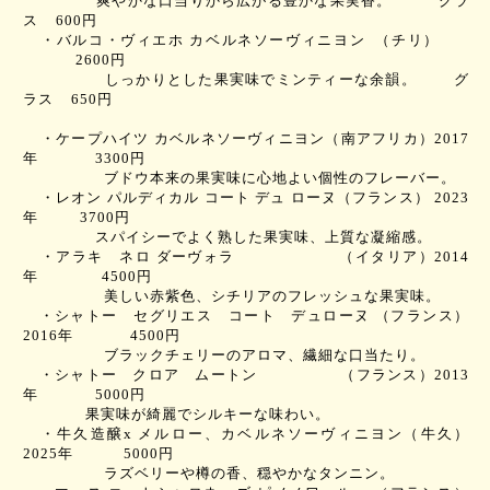
爽やかな口当りから広がる豊かな果実香。
グラ
ス
600
円
・バルコ・ヴィエホ カベルネソーヴィニヨン
（チリ）
2600
円
しっかりとした果実味でミンティーな余韻。
グ
ラス
650
円
・ケープハイツ カベルネソーヴィニヨン
（南アフリカ）
2017
年
3300
円
ブドウ本来の果実味に心地よい個性のフレーバー。
・レオン パルディカル コート デュ ローヌ
（フランス）
2023
年
3700
円
スパイシーでよく熟した果実味、上質な凝縮感。
・アラキ ネロ ダーヴォラ
（イタリア）
2014
年
4500
円
美しい赤紫色、シチリアのフレッシュな果実味。
・シャトー セグリエス コート デュローヌ
（フランス）
2016
年
4500
円
ブラックチェリーのアロマ、繊細な口当たり。
・シャトー クロア ムートン
（フランス）
2013
年
5000
円
果実味が綺麗でシルキーな味わい。
・牛久造醸
x
メルロー、カベルネソーヴィニヨン
（牛久）
2025
年
5000
円
ラズベリーや樽の香、穏やかなタンニン。