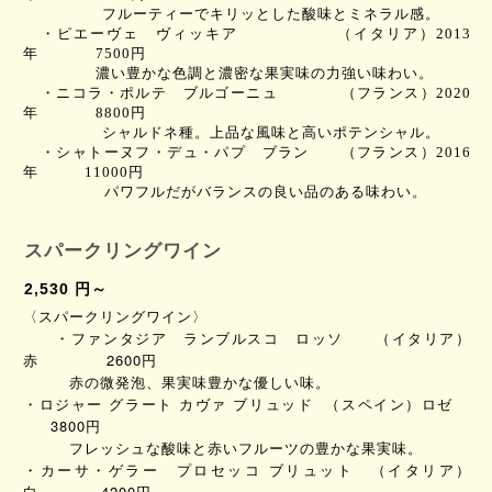
フルーティーでキリッとした酸味とミネラル感。
・ピエーヴェ ヴィッキア
（イタリア）
2013
年
7500
円
濃い豊かな色調と濃密な果実味の力強い味わい。
・ニコラ・ポルテ ブルゴーニュ
（フランス）
2020
年
8800
円
シャルドネ種。上品な風味と高いポテンシャル。
・シャトーヌフ・デュ・パプ ブラン
（フランス）
2016
年
11000
円
パワフルだがバランスの良い品のある味わい。
スパークリングワイン
2,530 円～
〈スパークリングワイン〉
・ファンタジア ランブルスコ ロッソ （イタリア）
赤 2600円
赤の微発泡、果実味豊かな優しい味。
・ロジャー グラート カヴァ ブリュッド （スペイン）ロゼ
3800円
フレッシュな酸味と赤いフルーツの豊かな果実味。
・カーサ・ゲラー プロセッコ ブリュット （イタリア）
白 4200円