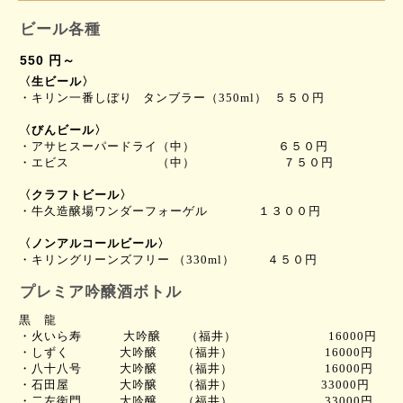
ビール各種
550 円～
〈生ビール〉
・キリン一番しぼり
タンブラー（
350ml
） ５５０円
〈びんビール〉
・アサヒスーパードライ（中）
６５０
円
・
エビス （中） ７５０
円
〈クラフトビール〉
・牛久造醸場ワンダーフォーゲル １３００
円
〈ノンアルコールビール
〉
・キリングリーンズフリー （
330ml
）
４５０
円
プレミア吟醸酒ボトル
黒 龍
・火いら寿 大吟醸 （福井）
16000円
・
しずく 大吟醸 （福井）
16000
円
・
八十八号 大吟醸 （福井）
16000
円
・石田屋 大吟醸 （福井）
33000
円
・
二左衛門 大吟醸 （福井）
33000
円