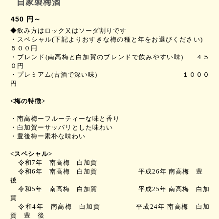
自家製梅酒
450 円～
◆飲み方はロック又はソーダ割りです
・ス
ペシャル
(
下記よりおすきな梅の種と年をお選びください
)
５００円
・ブレンド
(
南高梅と白加賀のブレンドで飲みやすい味
)
４５
０円
・プレミアム
(
古酒で深い味
)
１０００
円
<
梅の特徴
>
・南高梅ーフルーティーな味と香り
・白加賀ーサッパリとした味わい
・豊後梅ー素朴な味わい
<
スペシャル
>
令和
7
年 南高梅 白加賀
令和
6
年 南高梅 白加賀 平成
26
年 南高梅 豊
後
令和
5
年 南高梅 白加賀 平成
25
年 南高梅 白加
賀
令和
4
年 南高梅 白加賀 平成
24
年 南高梅 白加
賀 豊 後