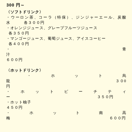
300 円～
〈ソフトドリンク〉
・ウーロン茶、コーラ（特保）、ジンジャーエール、炭酸
水 各３００円
・オレンジジュース、グレープフルーツジュース
各３５０
円
・マンゴージュース、葡萄ジュース、アイスコーヒー
各４００
円
・青
汁
６００
円
〈ホットドリンク〉
・
ホット烏
龍 ３０0
円
・ホットピーチティ
ー
３５０
円
・ホット柚子
４５０
円
・ホット南高
梅 ６００
円