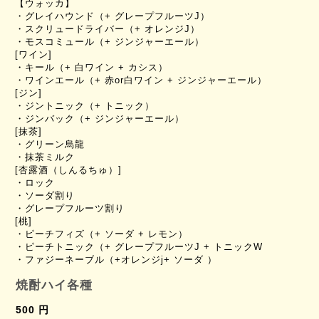
【ウォッカ】
・グレイハウンド（+ グレープフルーツJ）
・スクリュードライバー（+ オレンジJ）
・モスコミュール（+ ジンジャーエール）
[ワイン]
・キール（+ 白ワイン + カシス）
・ワインエール（+ 赤or白ワイン + ジンジャーエール）
[ジン]
・ジントニック（+ トニック）
・ジンバック（+ ジンジャーエール）
[抹茶]
・グリーン烏龍
・抹茶ミルク
[杏露酒（しんるちゅ）]
・ロック
・ソーダ割り
・グレープフルーツ割り
[桃]
・ピーチフィズ（+ ソーダ + レモン）
・ピーチトニック（+ グレープフルーツJ + トニックW
・ファジーネーブル（+オレンジj+ ソーダ ）
焼酎ハイ各種
500 円