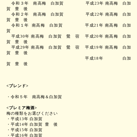
令和３年 南高梅 白加賀 平成
23
年 南高梅 白加
賀 豊 後
令和２年 南高梅 白加賀 平成
22
年 南高梅 白加
賀 豊 後
令和１年
南高梅 白加賀
平成
21
年 南高梅 白加
賀
平成
30
年 南高梅 白加賀 鶯 宿
平成
20
年 南高梅 白加
賀 豊 後
平成
29
年 南高梅 白加賀 鶯 宿
平成
19
年 南高梅 白加
賀 豊 後
平成
18
年 白加
賀 豊 後
<
ブレンド
>
・令和５年 南高梅＆白加賀
<
プレミア梅酒
>
梅の種類をお選びください
・平成
13
年 白加賀
・平成
14
年 白加賀
豊 後
・平成
15
年 白加賀
・平成
16
年 白加賀