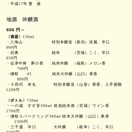
・平成
17
年 豊 後
地酒 吟醸酒
600 円～
〈酒器〉
150ml
・八海山
特別本醸造（新潟）淡麗、辛口
600円
・
武勇
純米 （茨城）こく、辛口
650
円
・会津中将 夢の香
純米吟醸 （福島）メロン香
700
円
・獺祭
45
純米大吟醸（山口）果香
900
円
・十四代 本丸
特別本醸造（山形）
果香、入手困難
1200
円
〈ボトル〉
720ml
・一の蔵 すず音
300ml
発泡純米酒（宮城）
ワイン香
1700
円
・獺祭
スパークリング
360ml
純米大吟醸（山口）
果香
2300
円
・三千盛 辛口
大吟醸 （岐阜）
こく、辛口