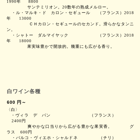
1990
年
8800
サンテミリオン。
20
数年の熟成メルロー
。
・ル・マルキ・ド カロン・セギュール
（フランス）
2018
年
13000
ＣＨカロン・セギュールのセカンド。滑らかなタンニ
ン。
・シャトー ダルマイヤック
（フランス）
2018
年
18000
果実味豊かで開放的。幾重にも広がる香り。
白ワイン各種
600 円～
〈白〉
・ヴィラ デ パン
（フランス）
2400円
爽やかな口当りから広がる豊かな果実香。
グ
ラス
600
円
・バルコ・ヴィエホ・シャルドネ
（チリ）