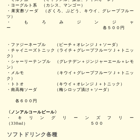
・ヨーグルト系 （カシス、マンゴー）
・果実酢ソーダ （ざくろ、ぶどう、キウイ、グレープフルー
ツ）
・もろみジンジャ
ー 各５００円
・ファジーネーブル （ピーチ＋オレンジＪ＋ソーダ）
・チャイニーズトニック（ライチ＋グレープフルーツＪ＋トニッ
ク）
・
シャーリーテンプル （グレナデン＋ジンジャーエール＋レモ
ン）
・メルモ （キウイ＋グレープフルーツＪ＋トニッ
ク）
・トトオ （キウイ＋オレンジＪ＋トニック）
・
南高梅ソーダ （梅シロップ漬け＋ソーダ）
各６００
円
〈ノンアルコールビール〉
・キリングリーンズフリー
（
330ml
） ５００
ソフトドリンク各種