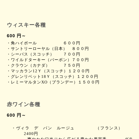
ウィスキー各種
600 円～
・角ハイボール ６００円
・サントリーローヤル（日本） ８００
円
・シーバス（スコッチ） ７００
円
・ワイルドターキー（バーボン）７００
円
・クラウン（カナダ） ７５０
円
・マッカラン
12
Ｙ（スコッチ）１２００
円
・グレンリベット
18
Ｙ（スコッチ）１２００
円
・レミーマルタン
XO
（ブランデー）１５００
円
赤ワイン各種
600 円～
・ヴィラ デ パン ルージュ
（フランス）
2400円