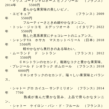
・マッス コートシャロネーズ ピノノワール
（フランス）
2014
年
5500
円
柔らかな果実味の美しいピノ。
・エピキュア
（フランス）
2009
年
5500
円
フルーティーさときめ細やかなタンニン。
・トッレ・ジャコモ エデッツオーネ
（イタリア）
2022
年
5500
円
熟した黒系果実にチョコレートのニュアンス。
・シャンテ
YA
ホサカ マスカットベリー
A
（日本）
2018
年
5500
円
軽やかながら奥行きのある味わい。
・ムーランド ド シトラン
（フランス）
2012
年
5500
円
ＣＨシトランのセカンド。複雑なコクと豊かな果実味。
・プレジール ド シオラック ポムロール
（フランス）
2018
年
6000
円
ＣＨシオラックのセカンド。瑞々しい果実味とバラン
ス。
・シャトー グロ カイユ― サンテミリオン
（フランス）
2014
年
7700
熟成が進んだ豊かな旨み、上品で滑らかなタンニ
ン。
・シャトー ケイロン・パン・ド・フルール
（フランス）