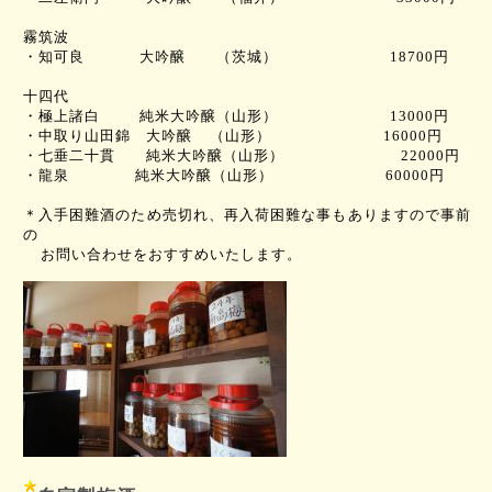
霧筑波
・知可良
大吟醸 （茨城）
18700
円
十四代
・極上諸白
純米大吟醸（山形）
13000
円
・
中取り山田錦 大吟醸
（山形）
16000
円
・
七垂二十貫 純米大吟醸（山形）
22000
円
・
龍泉
純米大吟醸（山形）
60000
円
＊入手困難酒のため売切れ、再入荷困難な事もありますので事前
の
お問い合わせをおすすめいたします。