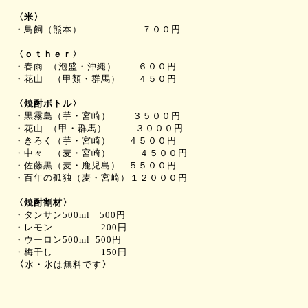
〈米〉
・鳥飼（熊本） ７００
円
〈ｏｔｈｅｒ〉
・春雨
（泡盛・沖縄） ６００
円
・花山 （甲類・群馬）
４５０
円
〈
焼酎ボトル
〉
・黒霧島（芋・宮崎） ３５００
円
・花山
（甲・群馬） ３０００
円
・きろく（芋・宮崎）
４５００
円
・中々 （麦・宮崎） ４５００
円
・佐藤黒（麦・鹿児島）
５５００
円
・百年の孤独（麦・宮崎）１２０００
円
〈焼酎割材〉
・タンサン
500ml
500
円
・レモン
200
円
・ウーロン
500ml 500
円
・梅干し
150
円
〈
水・氷は無料です
〉