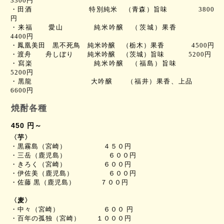
3300
円
・
田酒
特別純米 （青森）旨味
3800
円
・来福 愛山
純米吟醸 （茨城）
果香
4400
円
・鳳凰美田 黒不死鳥
純米吟醸 （栃木）果香
4500
円
・渡舟 舟しぼり
純米吟醸 （茨城）旨味
5200
円
・寫楽
純米吟醸 （福島）
旨味
5200
円
・黒龍
大吟醸 （福井）
果香、上品
6600
円
焼酎各種
450 円～
〈芋〉
・黒霧島（宮崎） ４５０円
・三岳（鹿児島） ６００
円
・きろく（宮崎） ６００
円
・伊佐美（鹿児島） ６００
円
・佐藤 黒（鹿児島） ７００
円
〈麦〉
・中々（宮崎） ６００
円
・百年の孤独（宮崎） １０００
円