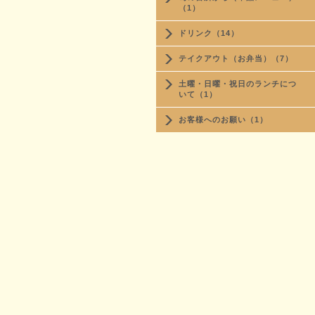
（1）
ドリンク（14）
テイクアウト（お弁当）（7）
土曜・日曜・祝日のランチにつ
いて（1）
お客様へのお願い（1）