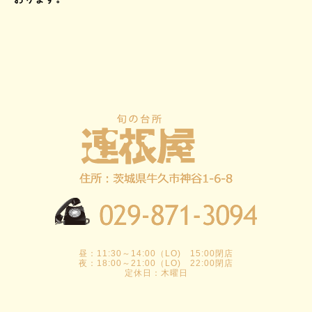
昼：11:30～14:00（LO) 15:00閉店
夜：18:00～21:00（LO) 22:00閉店
定休日：木曜日