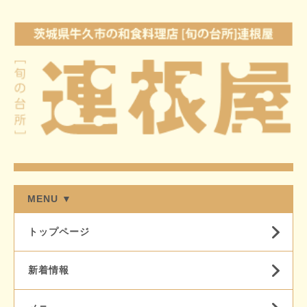
MENU ▼
トップページ
新着情報