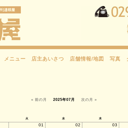
メニュー
店主あいさつ
店舗情報/地図
写真
« 前の月
2025年07月
次の月 »
火
水
木
01
02
03