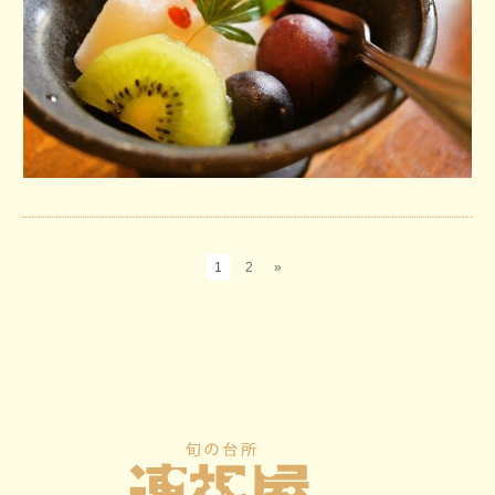
1
2
»