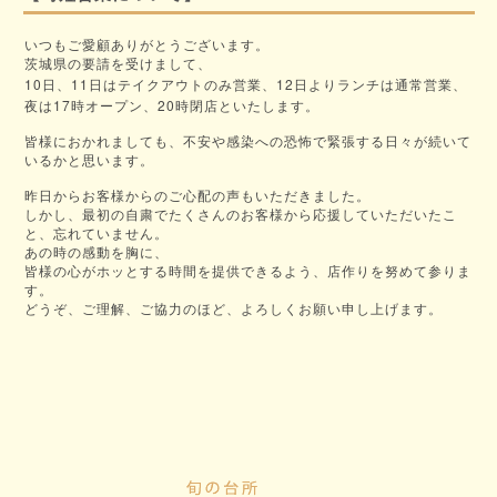
いつもご愛顧ありがとうございます。
茨城県の要請を受けまして、
10
11
12
日、
日はテイクアウトのみ営業、
日よりランチは通常営業、
17
20
夜は
時オープン、
時閉店といたします。
皆様におかれましても、不安や感染への恐怖で緊張する日々が続いて
いるかと思います。
昨日からお客様からのご心配の声もいただきました。
しかし、最初の自粛でたくさんのお客様から応援していただいたこ
と、忘れていません。
あの時の感動を胸に、
皆様の心がホッとする時間を提供できるよう、店作りを努めて参りま
す。
どうぞ、ご理解、ご協力のほど、よろしくお願い申し上げます。